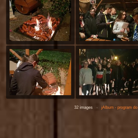
32 images ·
jAlbum - program do 